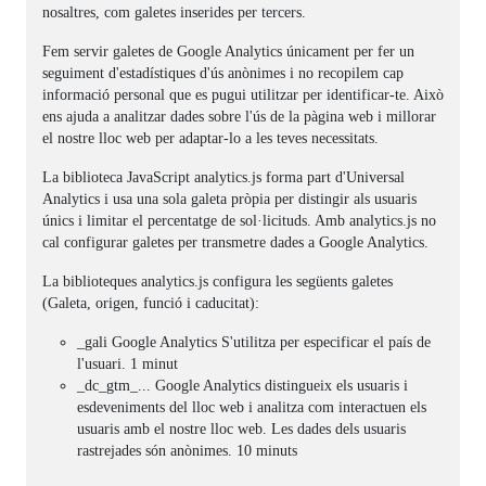
nosaltres, com galetes inserides per tercers.
Fem servir galetes de Google Analytics únicament per fer un
seguiment d'estadístiques d'ús anònimes i no recopilem cap
informació personal que es pugui utilitzar per identificar-te. Això
ens ajuda a analitzar dades sobre l'ús de la pàgina web i millorar
el nostre lloc web per adaptar-lo a les teves necessitats.
La biblioteca JavaScript analytics.js forma part d'Universal
Analytics i usa una sola galeta pròpia per distingir als usuaris
únics i limitar el percentatge de sol·licituds. Amb analytics.js no
cal configurar galetes per transmetre dades a Google Analytics.
La biblioteques analytics.js configura les següents galetes
(Galeta, origen, funció i caducitat):
_gali Google Analytics S'utilitza per especificar el país de
l'usuari. 1 minut
_dc_gtm_... Google Analytics distingueix els usuaris i
esdeveniments del lloc web i analitza com interactuen els
usuaris amb el nostre lloc web. Les dades dels usuaris
rastrejades són anònimes. 10 minuts