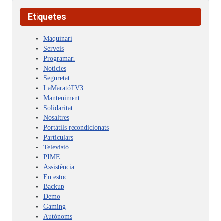
Etiquetes
Maquinari
Serveis
Programari
Notícies
Seguretat
LaMaratóTV3
Manteniment
Solidaritat
Nosaltres
Portàtils recondicionats
Particulars
Televisió
PIME
Assistència
En estoc
Backup
Demo
Gaming
Autònoms