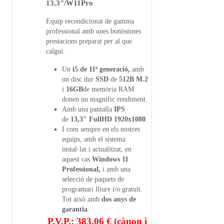
13,3"/W11Pro
Equip recondicionat de gamma
professional amb unes boníssimes
prestacions preparat per al que
calgui.
Un
i5 de 11ª generació,
amb
un disc dur
SSD
de
512B M.2
i
16GB
de memòria RAM
donen un magnífic rendiment.
Amb una pantalla
IPS
de
13,3" FullHD 1920x1080
.
I com sempre en els nostres
equips, amb el sistema
instal·lat i actualitzat, en
aquest cas
Windows 11
Professional,
i amb una
selecció de paquets de
programari lliure i/o gratuït.
Tot això amb
dos anys de
garantia
.
P.V.P.: 383,06 € (cànon i