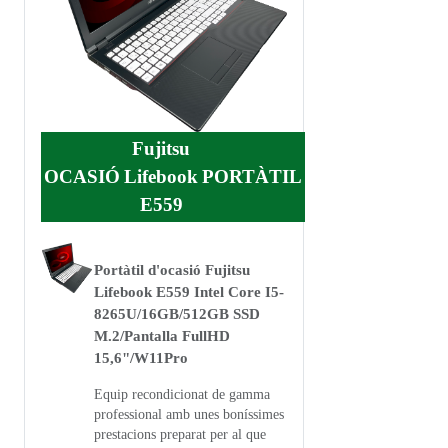
Fujitsu
OCASIÓ
Lifebook
PORTÀTIL
E559
Portàtil d'ocasió Fujitsu
Lifebook E559 Intel Core I5-
8265U/16GB/512GB SSD
M.2/Pantalla FullHD
15,6"/W11Pro
Equip recondicionat de gamma
professional amb unes boníssimes
prestacions preparat per al que