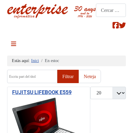
Cerca
Estàs aquí:
Inici
En estoc
Escriu part del títol
Filtrar
Neteja
Mostrar #
FUJITSU LIFEBOOK E559