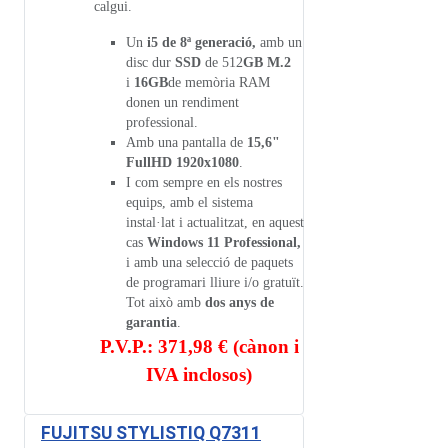
calgui.
Un
i5 de 8ª generació,
amb un
disc dur
SSD
de 512
GB M.2
i
16GB
de memòria RAM
donen un rendiment
professional.
Amb una pantalla de
15,6"
FullHD 1920x1080
.
I com sempre en els nostres
equips, amb el sistema
instal·lat i actualitzat, en aquest
cas
Windows 11 Professional,
i amb una selecció de paquets
de programari lliure i/o gratuït.
Tot això amb
dos anys de
garantia
.
P.V.P.: 371,98 € (cànon i
IVA inclosos)
FUJITSU STYLISTIQ Q7311