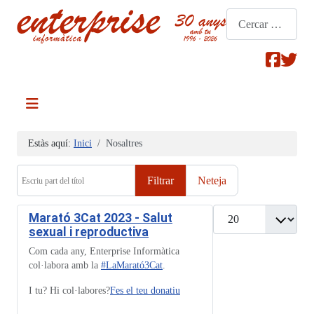
Cerca
Estàs aquí:
Inici
Nosaltres
Escriu part del títol
Filtrar
Neteja
Mostrar #
Marató 3Cat 2023 - Salut
sexual i reproductiva
Com cada any, Enterprise Informàtica
col·labora amb la
#LaMarató3Cat
.
I tu? Hi col·labores?
Fes el teu donatiu