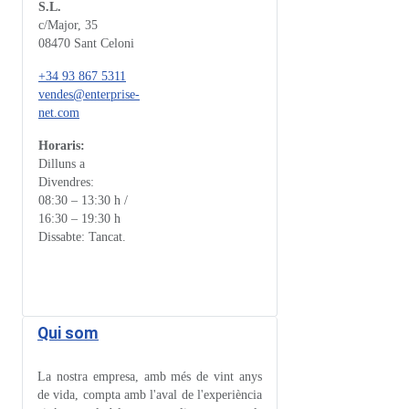
S.L.
c/Major, 35
08470 Sant Celoni
+34 93 867 5311
vendes@enterprise-
net.com
Horaris:
Dilluns a
Divendres:
08:30 – 13:30 h /
16:30 – 19:30 h
Dissabte: Tancat.
Qui som
La nostra empresa, amb més de vint anys
de vida, compta amb l'aval de l'experiència