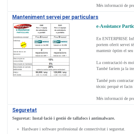
Més informació de pre
Manteniment servei per particulars
e-Assistance Parti
En
ENTERPRISE
Inf
portem oferit servei t
mantenir òptim el seu
La contractació és mol
També faríem ja la inst
També pots contractar 
tècnic perquè et facin
Més informació de pre
Seguretat
Seguretat: Instal·lació i gestió de tallafocs i antimalware.
Hardware i software professional de connectivitat i seguretat.