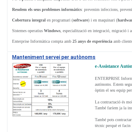
Resolem els seus problemes informàtics
: prevenim infeccions, preven
Cobertura integral
en programari (
software
) i en maquinari (
hardwa
Sistemes operatius
Windows
, especialització en integració, migració i
Enterprise Informàtica compta amb
25 anys de experiència
amb client
Manteniment servei per autònoms
e-Assistance Autò
ENTERPRISE
Inform
autònoms. Estem segur
òptim el seu equip per
La contractació és mol
També faríem ja la inst
També pots contractar 
tècnic perquè et facin