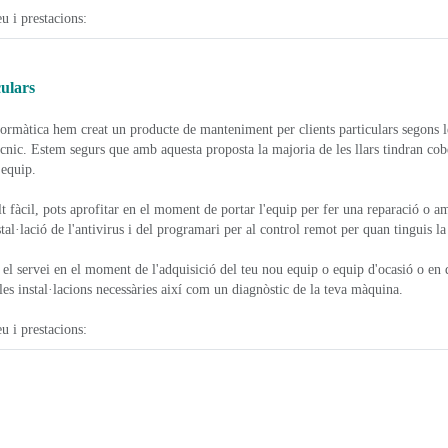
u i prestacions:
culars
ormàtica hem creat un producte de manteniment per clients particulars segons l
ècnic. Estem segurs que amb aquesta proposta la majoria de les llars tindran co
 equip.
t fàcil, pots aprofitar en el moment de portar l'equip per fer una reparació o am
al·lació de l'antivirus i del programari per al control remot per quan tinguis la 
el servei en el moment de l'adquisició del teu nou equip o equip d'ocasió o en 
 les instal·lacions necessàries així com un diagnòstic de la teva màquina.
u i prestacions: