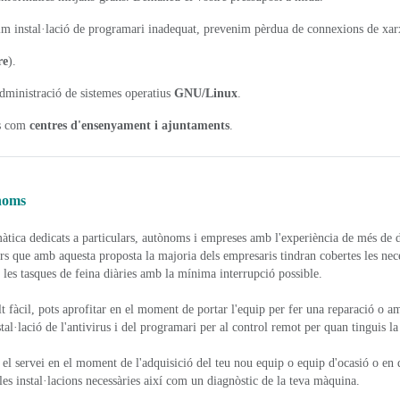
im instal·lació de programari inadequat, prevenim pèrdua de connexions de xarxa
re
).
 administració de sistemes operatius
GNU/Linux
.
s com
centres d'ensenyament i ajuntaments
.
noms
àtica
dedicats
a particulars, autònoms i empreses amb l'experiència de més de 
s que amb aquesta proposta la majoria dels empresaris tindran cobertes les ne
 les tasques de feina diàries amb la mínima interrupció possible.
t fàcil, pots aprofitar en el moment de portar l'equip per fer una reparació o am
al·lació de l'antivirus i del programari per al control remot per quan tinguis la 
el servei en el moment de l'adquisició del teu nou equip o equip d'ocasió o en 
 les instal·lacions necessàries així com un diagnòstic de la teva màquina.