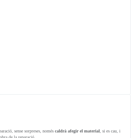
paració, sense sorpreses, només
caldrà afegir el material
, si es cau, i
obra de la reparació.