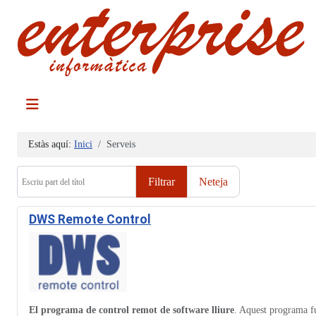
Estàs aquí:
Inici
Serveis
Escriu part del títol
Filtrar
Neteja
DWS Remote Control
El programa de control remot de software lliure
. Aquest programa fun