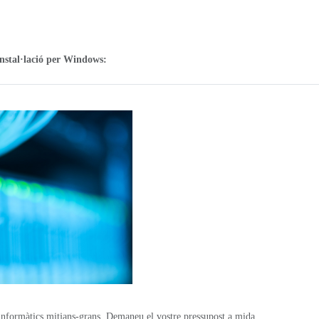
'instal·lació per Windows:
 informàtics mitjans-grans. Demaneu el vostre pressupost a mida.