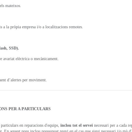
els mateixos.
s a la pròpia empresa i/o a localitzacions remotes.
lash, SSD).
 avariat elèctrica o mecànicament.
ment d’alertes per moviment.
ONS PER A PARTICULARS
a particulars en reparacions d'equips,
inclou tot el servei
necessari per a cada re
t. En aquest preu inclou pressupost previ en el cas que sigui necessari i/o mà d'