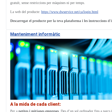
gratuït, sense restriccions per màquines ni per temps.
La web del producte:
https://www.dwservice.net/ca/login.html
Descarregat el producte per la teva plataforma i les instruccions d
Manteniment informàtic
A la mida de cada client:
Per a
petites i mitjanes empreses
. Des d’un sol ordinador fins a parcs