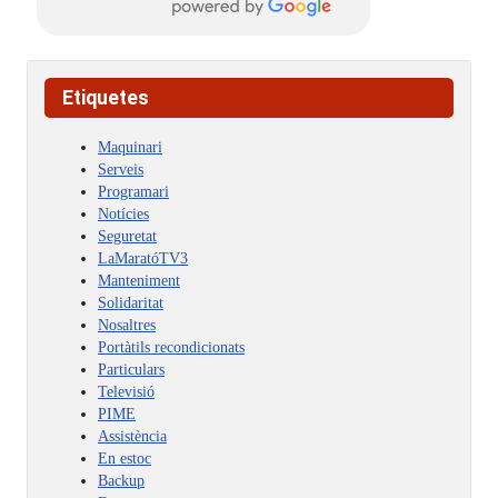
Etiquetes
Maquinari
Serveis
Programari
Notícies
Seguretat
LaMaratóTV3
Manteniment
Solidaritat
Nosaltres
Portàtils recondicionats
Particulars
Televisió
PIME
Assistència
En estoc
Backup