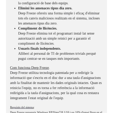
la configuració de base dels equips.
Elimini les amenaces tipus dia zero.
Deep Freeze ofereix una forma simple i eficaç d'eliminar
tots els canvis maliciosos realitzats en el sistema, incloses
les amenaces tipus dia zero.
Compliment de llicències.
Deep Freeze elimina tot el programari instal·lat sense
autorització amb un simple reinici per a garantir el
compliment de llicències.
Usuaris finals independents.
Alliberi al personal de TI de problemes trivials perquè
pugui centrar-se en tasques més importants.
Com funciona Deep Freeze
.
Deep Freeze utilitza tecnologia patentada per a redirigir la
informació que s'escriu en el disc dur a una taula d'assignacions
amb la finalitat de mantenir les dades originals intactes. Quan es
reinicia l'equip, no es torna a fer referència a la informació
redirigida a la taula d'assignacions, per la qual cosa es restaura
íntegrament l'estat original de l'equip.
Requisits del sistema
:
Deep Freeze requereix Windows XP/Vista/7/8.1/10 i un 10% d'espai lliure en el