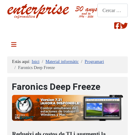
Cerca
Estàs aquí:
Inici
Material informàtic
Programari
Faronics Deep Freeze
Faronics Deep Freeze
Redueixi els costos de TI i augmenti la